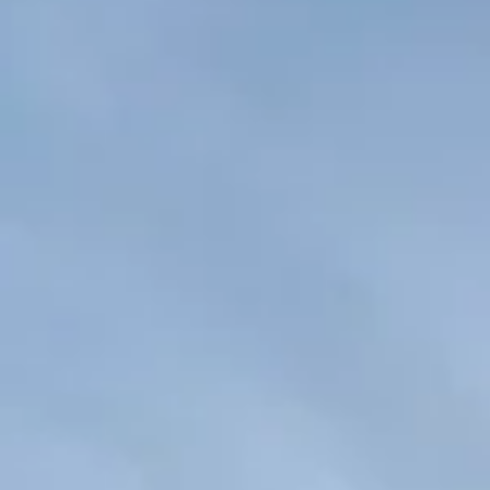
Bodes i Celebracions
Regala
Galeria
FAQs
Agents i agències