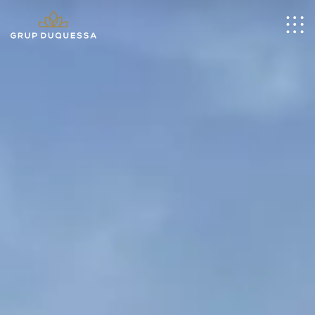
CA
Inici
Nosaltres
Hotels
Restaurants
Empresa
Vacacional