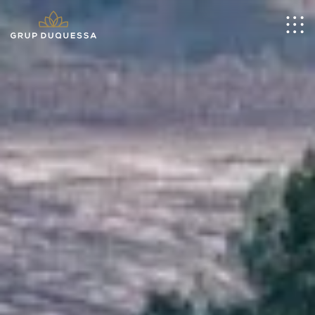
CA
Inici
Nosaltres
Hotels
Restaurants
Empresa
Vacacional