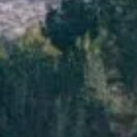
Bodes i Celebracions
Regala
Galeria
FAQs
Agents i agències